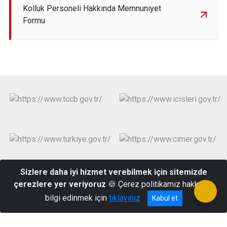
Kolluk Personeli Hakkında Memnuniyet
Formu
Sizlere daha iyi hizmet verebilmek için sitemizde
çerezlere yer veriyoruz
🍪 Çerez politikamız hakkında
Cumhuriyet Mah. Atatürk Bulvarı No:5 Delice/KIRIKKALE
bilgi edinmek için
tıklayınız
Kabul et
03186185003