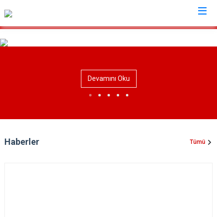
Kırıkkale
Bahşili
Devamını Oku
Balışeyh
Çelebi
Delice
Karakeçili
Haberler
Tümü
Keskin
Sulakyurt
Yahşihan